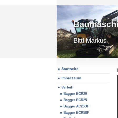
Baumaschi
Bittl Markus
Startseite
Impressum
Verleih
Bagger ECR20
Bagger ECR25
Bagger AC25UF
Bagger ECR58F