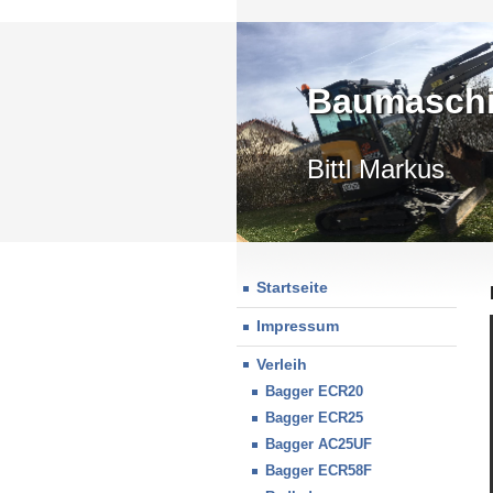
Baumaschi
Bittl Markus
Startseite
Impressum
Verleih
Bagger ECR20
Bagger ECR25
Bagger AC25UF
Bagger ECR58F